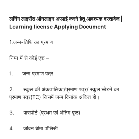
लर्निंग लाइसेंस ऑनलाइन अप्लाई करने हेतु आवश्यक दस्तावेज |
Learning license Applying Document
1.जन्‍म-ति‍थि का प्रमाण
निम्‍न में से कोई एक –
1. जन्‍म प्रमाण पत्र
2. स्‍कूल की अं‍कतालिका/प्रमाण पत्र/ स्‍कूल छोडने का
प्रमाण पत्र(TC) जिसमें जन्‍म दिनांक अंकित हो।
3. पासपोर्ट (प्रथम एवं अंतिम पृष्‍ठ)
4. जीवन बीमा पॉलि‍सी