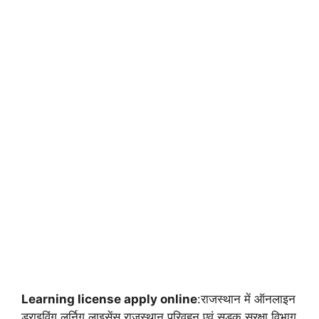
Learning license apply online
:राजस्थान में ऑनलाइन
ड्राइविंग लर्निग लाइसेंस राजस्थान परिवहन एवं सड़क सुरक्षा विभाग